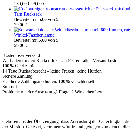
Ursprünglicher
Aktueller
139,00
€
99,00
€
Preis
Preis
war:
ist:
Tarn-Rucksack
139,00 €
99,00 €.
Bewertet mit
5.00
von 5
79,00
€
Winkel-Taschenlampe
Bewertet mit
5.00
von 5
59,00
€
Kostenloser Versand
Wir halten dir den Rücken frei – ab 69€ entfallen Versandkosten.
100 % Geld zurück
14 Tage Rückgaberecht – keine Fragen, keine Hürden.
Sichere Zahlung
Etablierte Zahlungsmethoden. 100 % verschlüsselt.
Support
Probleme mit der Ausrüstung? Fragen? Wir stehen bereit.
Geboren aus der Überzeugung, dass Ausrüstung der Gerechtigkeit diene
der Mission. Getestet, vertrauenswürdig und getragen von denen, die 