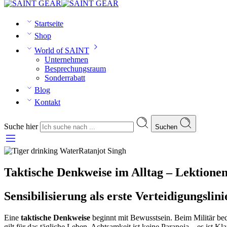
Startseite
Shop
World of SAINT
Unternehmen
Besprechungsraum
Sonderrabatt
Blog
Kontakt
Suche hier
Suchen
Ratanjot Singh
Taktische Denkweise im Alltag – Lektionen 
Sensibilisierung als erste Verteidigungslini
Eine
taktische Denkweise
beginnt mit Bewusstsein. Beim Militär bede
gilt für das tägliche Leben. Achtsamkeit ist keine Paranoia – es ist Kl