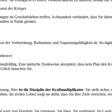
unst des Krieges
ungen im Geschäftsleben treffen, Achtsamkeit verhindert, dass Sie überr
ndere in Panik geraten.
von der Vorbereitung, Redundanz und Anpassungsfähigkeit ab. Im tägliche
enhower
andsfähig. Eine taktische Denkweise akzeptiert, dass kein Plan den Kont
r Glück brauchen Sie.
hrung. Hier
ist die Disziplin der Kraftmultiplikator
. Sie stellt siche
ben. Im zivilen Leben sorgt sie dafür, dass Sie Ihre Ziele erreichen, 
nd wird zum Handeln. Sie trainieren, Sie üben, Sie verfeinern. Im Laufe 