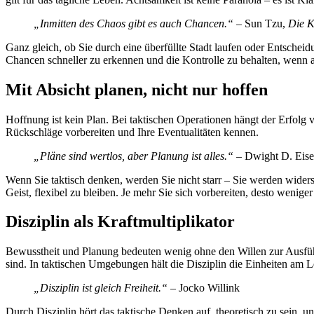
„Inmitten des Chaos gibt es auch Chancen.“
– Sun Tzu,
Die K
Ganz gleich, ob Sie durch eine überfüllte Stadt laufen oder Entscheid
Chancen schneller zu erkennen und die Kontrolle zu behalten, wenn a
Mit Absicht planen, nicht nur hoffen
Hoffnung ist kein Plan. Bei taktischen Operationen hängt der Erfolg 
Rückschläge vorbereiten und Ihre Eventualitäten kennen.
„Pläne sind wertlos, aber Planung ist alles.“
– Dwight D. Eis
Wenn Sie taktisch denken, werden Sie nicht starr – Sie werden widerst
Geist, flexibel zu bleiben. Je mehr Sie sich vorbereiten, desto wenige
Disziplin als Kraftmultiplikator
Bewusstheit und Planung bedeuten wenig ohne den Willen zur Ausfü
sind. In taktischen Umgebungen hält die Disziplin die Einheiten am Le
„Disziplin ist gleich Freiheit.“
– Jocko Willink
Durch Disziplin hört das taktische Denken auf, theoretisch zu sein, u