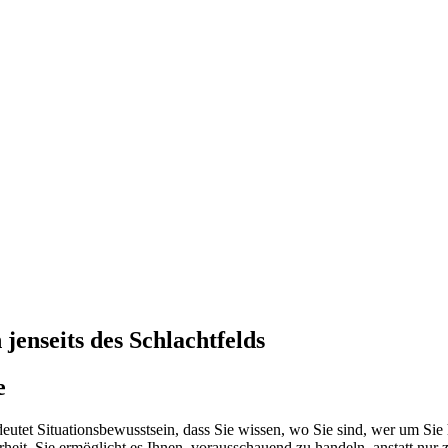
jenseits des Schlachtfelds
e
utet Situationsbewusstsein, dass Sie wissen, wo Sie sind, wer um Sie 
arheit. Sie ermöglicht es Ihnen, vorausschauend zu handeln, anstatt nur 