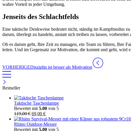
wahre Vorteil in jeder Umgebung.
Jenseits des Schlachtfelds
Eine taktische Denkweise bedeutet nicht, ständig im Kampfmodus zu l
darum, überlegt zu handeln, anstatt sich treiben zu lassen, vorbereitet z
Ob es darum geht, Ihre Zeit zu managen, ein Team zu führen, Ihre Fam
leiten. Und im Gegensatz zur Motivation, die kommt und geht, wird 
VORHERIGE
Disziplin ist besser als Motivation
Bestseller
Taktische Taschenlampe
Bewertet mit
5.00
von 5
Ursprünglicher
Aktueller
119,00
€
69,00
€
Preis
Preis
war:
ist:
Rhino Outdoor-Messer
119,00 €
69,00 €.
Bewertet mit
5.00
von 5