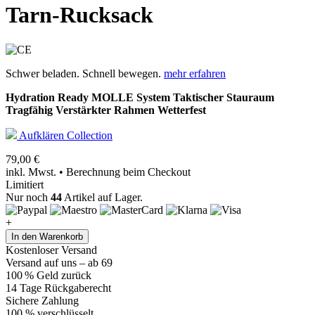
Tarn-Rucksack
Schwer beladen. Schnell bewegen.
mehr erfahren
Hydration Ready
MOLLE System
Taktischer Stauraum
Tragfähig
Verstärkter Rahmen
Wetterfest
Aufklären Collection
79,00
€
inkl. Mwst. • Berechnung beim Checkout
Limitiert
Nur noch
44
Artikel auf Lager.
+
Tarn-
In den Warenkorb
Rucksack
Kostenloser Versand
menge
Versand auf uns – ab 69
100 % Geld zurück
14 Tage Rückgaberecht
Sichere Zahlung
100 % verschlüsselt