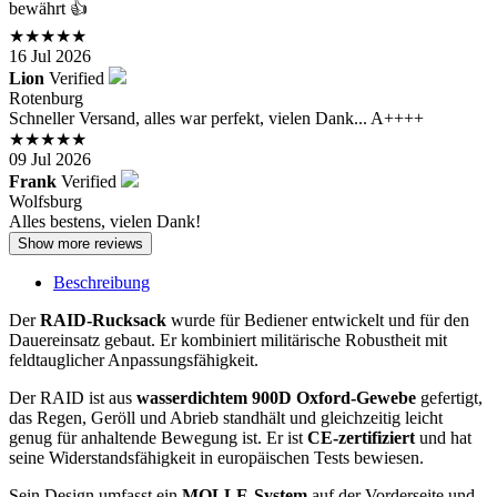
bewährt 👍
★★★★★
16 Jul 2026
Lion
Verified
Rotenburg
Schneller Versand, alles war perfekt, vielen Dank... A++++
★★★★★
09 Jul 2026
Frank
Verified
Wolfsburg
Alles bestens, vielen Dank!
Show more reviews
Beschreibung
Der
RAID-Rucksack
wurde für Bediener entwickelt und für den
Dauereinsatz gebaut. Er kombiniert militärische Robustheit mit
feldtauglicher Anpassungsfähigkeit.
Der RAID ist aus
wasserdichtem 900D Oxford-Gewebe
gefertigt,
das Regen, Geröll und Abrieb standhält und gleichzeitig leicht
genug für anhaltende Bewegung ist. Er ist
CE-zertifiziert
und hat
seine Widerstandsfähigkeit in europäischen Tests bewiesen.
Sein Design umfasst ein
MOLLE-System
auf der Vorderseite und