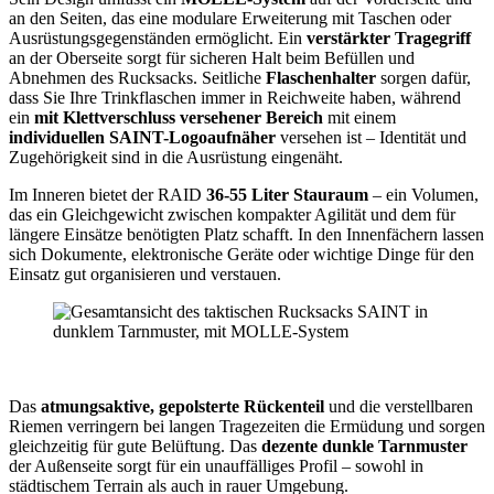
an den Seiten, das eine modulare Erweiterung mit Taschen oder
Ausrüstungsgegenständen ermöglicht. Ein
verstärkter Tragegriff
an der Oberseite sorgt für sicheren Halt beim Befüllen und
Abnehmen des Rucksacks. Seitliche
Flaschenhalter
sorgen dafür,
dass Sie Ihre Trinkflaschen immer in Reichweite haben, während
ein
mit Klettverschluss versehener Bereich
mit einem
individuellen SAINT-Logoaufnäher
versehen ist – Identität und
Zugehörigkeit sind in die Ausrüstung eingenäht.
Im Inneren bietet der RAID
36-55 Liter Stauraum
– ein Volumen,
das ein Gleichgewicht zwischen kompakter Agilität und dem für
längere Einsätze benötigten Platz schafft. In den Innenfächern lassen
sich Dokumente, elektronische Geräte oder wichtige Dinge für den
Einsatz gut organisieren und verstauen.
Das
atmungsaktive, gepolsterte Rückenteil
und die verstellbaren
Riemen verringern bei langen Tragezeiten die Ermüdung und sorgen
gleichzeitig für gute Belüftung. Das
dezente dunkle Tarnmuster
der Außenseite sorgt für ein unauffälliges Profil – sowohl in
städtischem Terrain als auch in rauer Umgebung.