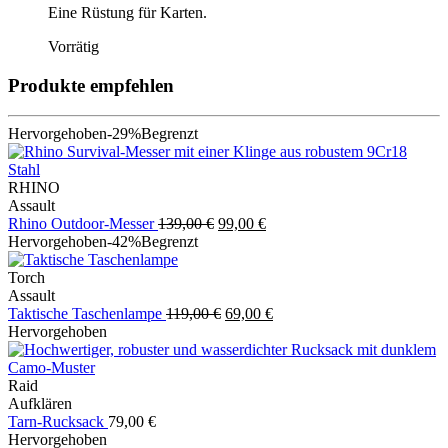
Eine Rüstung für Karten.
Vorrätig
Produkte empfehlen
Hervorgehoben
-29%
Begrenzt
RHINO
Assault
Ursprünglicher
Aktueller
Rhino Outdoor-Messer
139,00
€
99,00
€
Preis
Preis
Hervorgehoben
-42%
Begrenzt
war:
ist:
139,00 €
99,00 €.
Torch
Assault
Ursprünglicher
Aktueller
Taktische Taschenlampe
119,00
€
69,00
€
Preis
Preis
Hervorgehoben
war:
ist:
119,00 €
69,00 €.
Raid
Aufklären
Tarn-Rucksack
79,00
€
Hervorgehoben