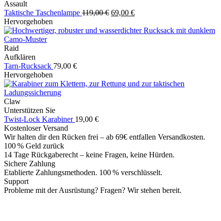
Assault
Ursprünglicher
Aktueller
Taktische Taschenlampe
119,00
€
69,00
€
Preis
Preis
Hervorgehoben
war:
ist:
119,00 €
69,00 €.
Raid
Aufklären
Tarn-Rucksack
79,00
€
Hervorgehoben
Claw
Unterstützen Sie
Twist-Lock Karabiner
19,00
€
Kostenloser Versand
Wir halten dir den Rücken frei – ab 69€ entfallen Versandkosten.
100 % Geld zurück
14 Tage Rückgaberecht – keine Fragen, keine Hürden.
Sichere Zahlung
Etablierte Zahlungsmethoden. 100 % verschlüsselt.
Support
Probleme mit der Ausrüstung? Fragen? Wir stehen bereit.