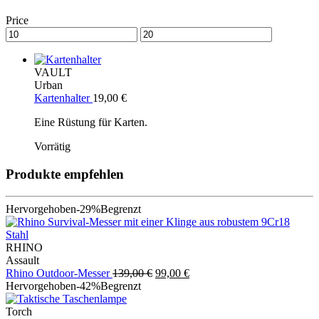
Price
VAULT
Urban
Kartenhalter
19,00
€
Eine Rüstung für Karten.
Vorrätig
Produkte empfehlen
Hervorgehoben
-29%
Begrenzt
RHINO
Assault
Ursprünglicher
Aktueller
Rhino Outdoor-Messer
139,00
€
99,00
€
Preis
Preis
Hervorgehoben
-42%
Begrenzt
war:
ist:
139,00 €
99,00 €.
Torch