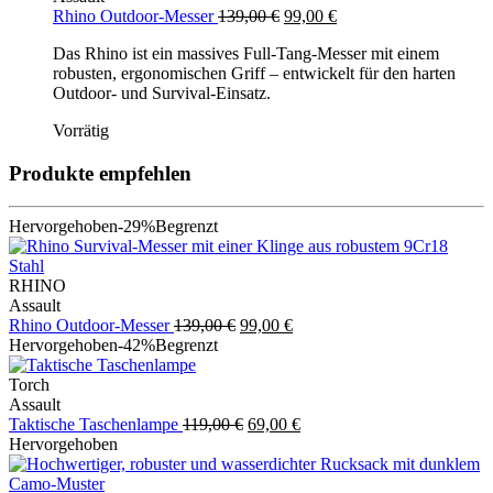
Ursprünglicher
Aktueller
Rhino Outdoor-Messer
139,00
€
99,00
€
Preis
Preis
Das Rhino ist ein massives Full-Tang-Messer mit einem
war:
ist:
robusten, ergonomischen Griff – entwickelt für den harten
139,00 €
99,00 €.
Outdoor- und Survival-Einsatz.
Vorrätig
Produkte empfehlen
Hervorgehoben
-29%
Begrenzt
RHINO
Assault
Ursprünglicher
Aktueller
Rhino Outdoor-Messer
139,00
€
99,00
€
Preis
Preis
Hervorgehoben
-42%
Begrenzt
war:
ist:
139,00 €
99,00 €.
Torch
Assault
Ursprünglicher
Aktueller
Taktische Taschenlampe
119,00
€
69,00
€
Preis
Preis
Hervorgehoben
war:
ist:
119,00 €
69,00 €.